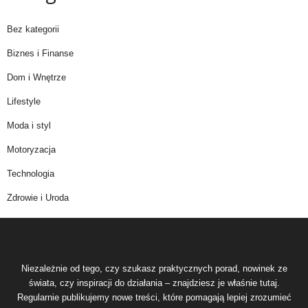
Bez kategorii
Biznes i Finanse
Dom i Wnętrze
Lifestyle
Moda i styl
Motoryzacja
Technologia
Zdrowie i Uroda
Niezależnie od tego, czy szukasz praktycznych porad, nowinek ze
świata, czy inspiracji do działania – znajdziesz je właśnie tutaj.
Regularnie publikujemy nowe treści, które pomagają lepiej zrozumieć