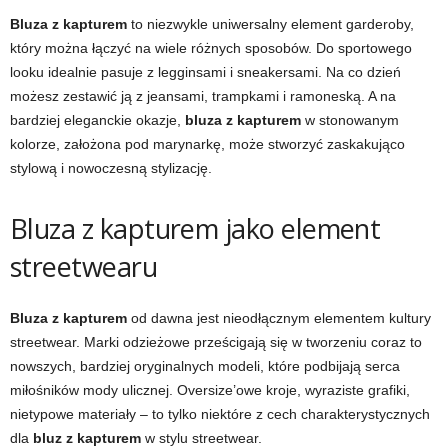
Bluza z kapturem
to niezwykle uniwersalny element garderoby,
który można łączyć na wiele różnych sposobów. Do sportowego
looku idealnie pasuje z legginsami i sneakersami. Na co dzień
możesz zestawić ją z jeansami, trampkami i ramoneską. A na
bardziej eleganckie okazje,
bluza z kapturem
w stonowanym
kolorze, założona pod marynarkę, może stworzyć zaskakująco
stylową i nowoczesną stylizację.
Bluza z kapturem jako element
streetwearu
Bluza z kapturem
od dawna jest nieodłącznym elementem kultury
streetwear. Marki odzieżowe prześcigają się w tworzeniu coraz to
nowszych, bardziej oryginalnych modeli, które podbijają serca
miłośników mody ulicznej. Oversize’owe kroje, wyraziste grafiki,
nietypowe materiały – to tylko niektóre z cech charakterystycznych
dla
bluz z kapturem
w stylu streetwear.